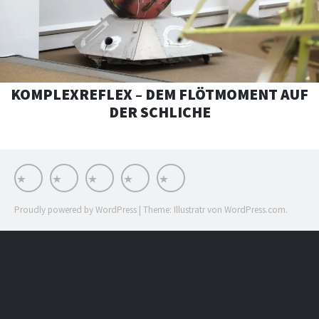
KOMPLEXREFLEX – DEM FLÖTMOMENT AUF
DER SCHLICHE
Works
Stationen
Impressum
Stream
INSTA
Proudly powered by WordPress
|
Theme: Illustratr von
WordPress.com
.