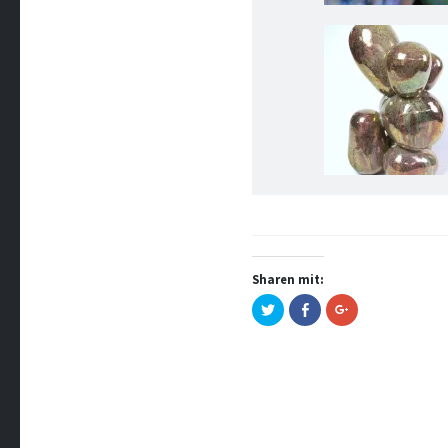
Sharen mit:
Klick,
Klick,
Zum
um
um
Teilen
über
auf
auf
Twitter
Facebook
Google+
zu
zu
anklicken
teilen
teilen
(Wird
(Wird
(Wird
in
in
in
neuem
neuem
neuem
Fenster
Fenster
Fenster
geöffnet)
geöffnet)
geöffnet)