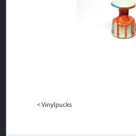
Beitragsnavigation
Vinylpucks