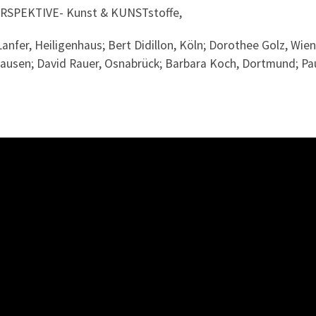
PERSPEKTIVE- Kunst & KUNSTstoffe,
anfer, Heiligenhaus; Bert Didillon, Köln; Dorothee Golz, Wien;
ausen; David Rauer, Osnabrück; Barbara Koch, Dortmund; Pau