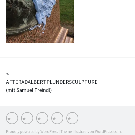
Beitragsnavigation
AFTERADALBERTPLUNDERSCULPTURE
(mit Samuel Treindl)
Works
Stationen
Impressum
Stream
INSTA
Proudly powered by WordPress
|
Theme: Illustratr von
WordPress.com
.