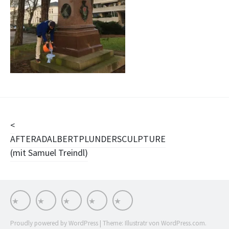
Beitragsnavigation
AFTERADALBERTPLUNDERSCULPTURE
(mit Samuel Treindl)
Works
Stationen
Impressum
Stream
INSTA
Proudly powered by WordPress
|
Theme: Illustratr von
WordPress.com
.