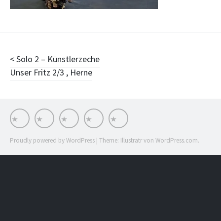
Beitragsnavigation
Solo 2 – Künstlerzeche
Unser Fritz 2/3 , Herne
Works
Stationen
Impressum
Stream
INSTA
Proudly powered by WordPress
|
Theme: Illustratr von
WordPress.com
.