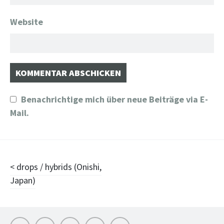
Website
Benachrichtige mich über neue Beiträge via E-
Mail.
Beitragsnavigation
drops / hybrids (Onishi,
Japan)
Works
Stationen
Impressum
Stream
INSTA