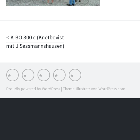
Beitragsnavigation
K BO 300 c (Knetbovist
mit J.Sassmannshausen)
Works
Stationen
Impressum
Stream
INSTA
Proudly powered by WordPress
|
Theme: Illustratr von
WordPress.com
.