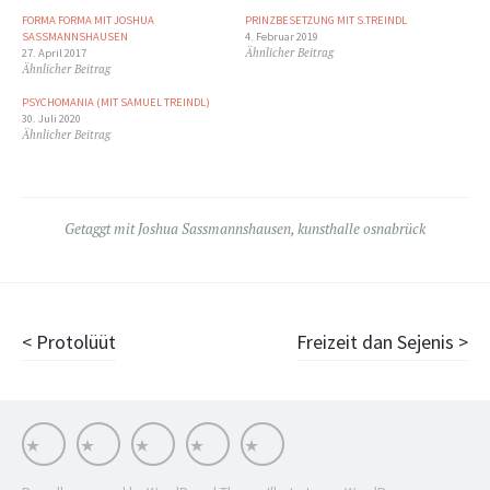
FORMA FORMA MIT JOSHUA
PRINZBESETZUNG MIT S.TREINDL
SASSMANNSHAUSEN
4. Februar 2019
Ähnlicher Beitrag
27. April 2017
Ähnlicher Beitrag
PSYCHOMANIA (MIT SAMUEL TREINDL)
30. Juli 2020
Ähnlicher Beitrag
Getaggt mit
Joshua Sassmannshausen
,
kunsthalle osnabrück
Beitragsnavigation
Protolüüt
Freizeit dan Sejenis
Works
Stationen
Impressum
Stream
INSTA