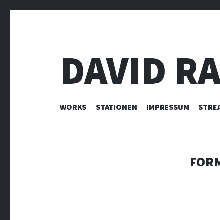
DAVID R
ZUM INHALT SPRINGEN
WORKS
STATIONEN
IMPRESSUM
STRE
FORM