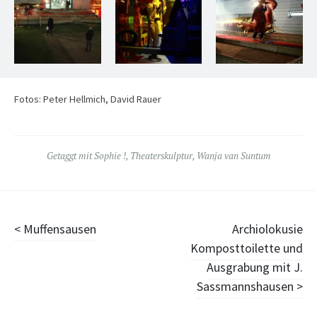
Fotos: Peter Hellmich, David Rauer
Getaggt mit
Sophie !
,
Theaterskulptur
,
Wanja van Suntum
Beitragsnavigation
Muffensausen
Archiolokusie
Komposttoilette und
Ausgrabung mit J.
Sassmannshausen