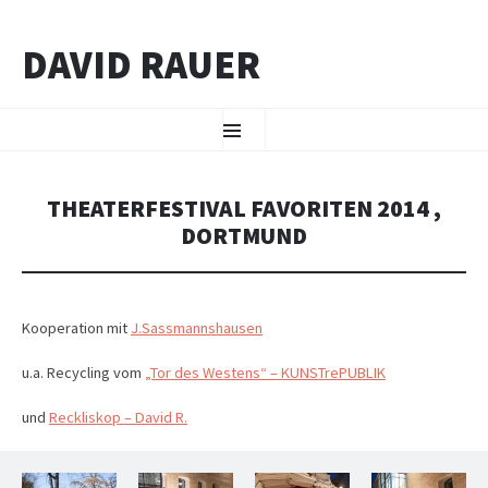
DAVID RAUER
ZUM INHALT SPRINGEN
Menü
THEATERFESTIVAL FAVORITEN 2014 ,
DORTMUND
Kooperation mit
J.Sassmannshausen
u.a. Recycling vom
„Tor des Westens“ – KUNSTrePUBLIK
und
Reckliskop – David R.